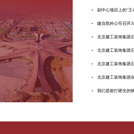
副中心项目上的“王
建自凯科公司召开2
北京建工装饰集团
北京建工装饰集团
北京建工装饰集团
北京建工装饰集团在
我们是敢打硬仗的