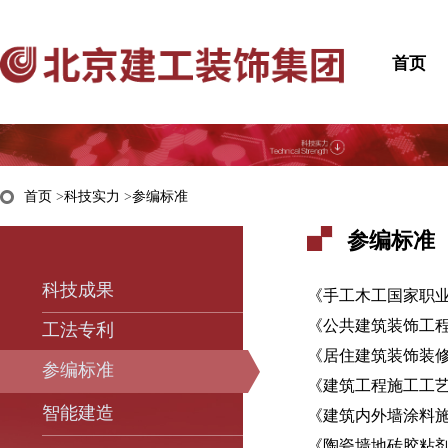
首页
首页
>
科技实力
>
参编标准
参编标准
科技成果
《手工木工国家职
《公共建筑装饰工程质
工法专利
《居住建筑装饰装修工
参编标准
《建筑工程施工工艺规程
智能建造
《建筑内外墙涂料施工
《陶瓷墙地砖胶粘剂施