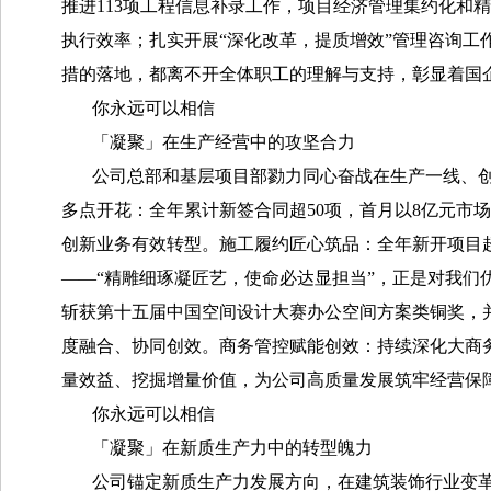
推进113项工程信息补录工作，项目经济管理集约化和
执行效率；扎实开展“深化改革，提质增效”管理咨询
措的落地，都离不开全体职工的理解与支持，彰显着国
你永远可以相信
「凝聚」在生产经营中的攻坚合力
公司总部和基层项目部勠力同心奋战在生产一线、
多点开花：全年累计新签合同超50项，首月以8亿元市
创新业务有效转型。施工履约匠心筑品：全年新开项目超
——“精雕细琢凝匠艺，使命必达显担当”，正是对我们
斩获第十五届中国空间设计大赛办公空间方案类铜奖，
度融合、协同创效。商务管控赋能创效：持续深化大商
量效益、挖掘增量价值，为公司高质量发展筑牢经营保
你永远可以相信
「凝聚」在新质生产力中的转型魄力
公司锚定新质生产力发展方向，在建筑装饰行业变