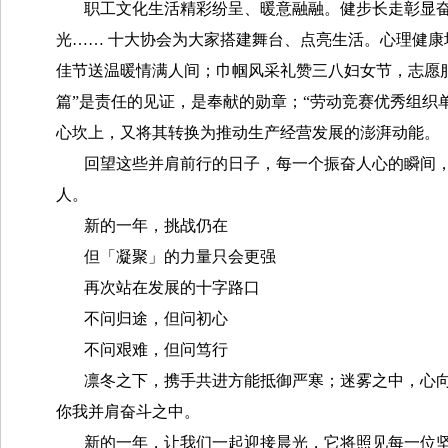
职工文化生活精彩纷呈、暖意融融。健步长走彰显
光…… 十大协会为大家搭建舞台、点亮生活。心理健
佳节送温暖情满人间；巾帼风采礼赞三八妇女节，志愿
篇”是责任的见证，是奉献的勋章；“劳动竞赛优秀组织
心坎上，又将其转换为推动生产经营发展的澎湃动能。
回望这些并肩前行的日子，每一个振奋人心的瞬间
人。
新的一年，挑战仍在
但「凝聚」的力量只会更强
再次站在发展的十字路口
不问归途，但问初心
不问艰难，但问笃行
凛冬之下，携手共进方能抵御严寒；迷雾之中，心
你我并肩奋斗之中。
新的一年，让我们一起迎接晨光，它将照见每一位